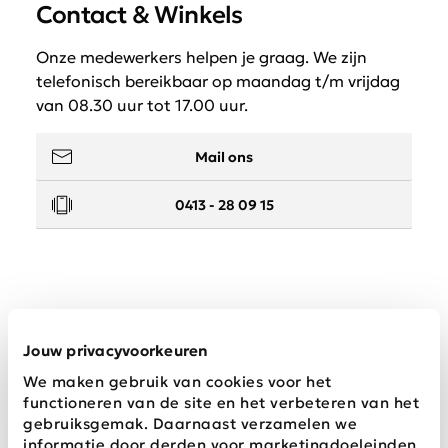
Contact & Winkels
Onze medewerkers helpen je graag. We zijn
telefonisch bereikbaar op maandag t/m vrijdag
van 08.30 uur tot 17.00 uur.
Mail ons
0413 - 28 09 15
Service
Jouw privacyvoorkeuren
We maken gebruik van cookies voor het
Wij zijn Schijvens mode
functioneren van de site en het verbeteren van het
gebruiksgemak. Daarnaast verzamelen we
informatie door derden voor marketingdoeleinden.