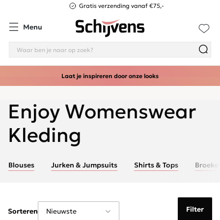
Gratis verzending vanaf €75,-
Menu
Laat je inspireren door onze looks
Enjoy Womenswear
Kleding
Blouses
Jurken & Jumpsuits
Shirts & Tops
Broeke
Filter
Sorteren