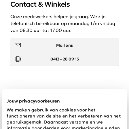
Contact & Winkels
Onze medewerkers helpen je graag. We zijn
telefonisch bereikbaar op maandag t/m vrijdag
van 08.30 uur tot 17.00 uur.
Mail ons
0413 - 28 09 15
Service
Jouw privacyvoorkeuren
We maken gebruik van cookies voor het
Wij zijn Schijvens mode
functioneren van de site en het verbeteren van het
gebruiksgemak. Daarnaast verzamelen we
informatie door derden voor marketingdoeleinden.