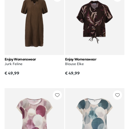
Enjoy Womenswear
Enjoy Womenswear
Jurk Feline
Blouse Elke
€ 49,99
€ 49,99