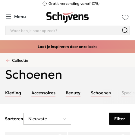
Gratis verzending vanaf €75,-
Menu
Laat je inspireren door onze looks
Collectie
Schoenen
Kleding
Accessoires
Beauty
Schoenen
Specia
Sorteren
Filter