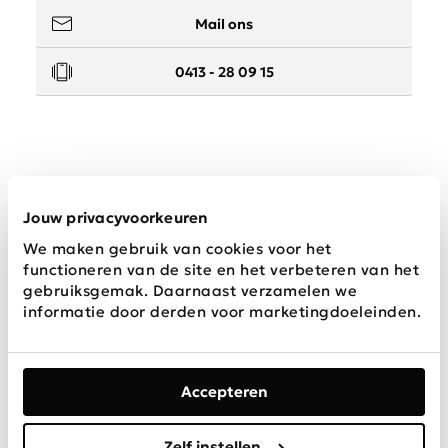
Mail ons
0413 - 28 09 15
Service
Jouw privacyvoorkeuren
We maken gebruik van cookies voor het
Wij zijn Schijvens mode
functioneren van de site en het verbeteren van het
gebruiksgemak. Daarnaast verzamelen we
informatie door derden voor marketingdoeleinden.
Accepteren
Algemene
Privacy &
Disclaimer
voorwaarden
Cookies
Zelf instellen