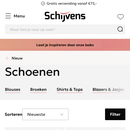
Gratis verzending vanaf €75,-
Menu
Laat je inspireren door onze looks
Nieuw
Schoenen
Blouses
Broeken
Shirts & Tops
Blazers & Jasjes
Sorteren
Filter