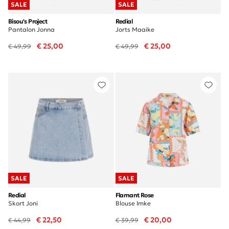
SALE
SALE
Bisou's Project
Redial
Pantalon Jonna
Jorts Maaike
€ 25,00
€ 25,00
€ 49,99
€ 49,99
SALE
SALE
Redial
Flamant Rose
Skort Joni
Blouse Imke
€ 22,50
€ 20,00
€ 44,99
€ 39,99