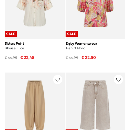
SALE
SALE
Sisters Point
Enjoy Womenswear
Blouse Elice
T-shirt Nora
€ 22,48
€ 22,50
€ 44,95
€ 44,99