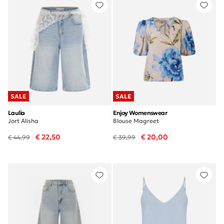
SALE
SALE
Laulia
Enjoy Womenswear
Jort Alisha
Blouse Magreet
€ 22,50
€ 20,00
€ 44,99
€ 39,99