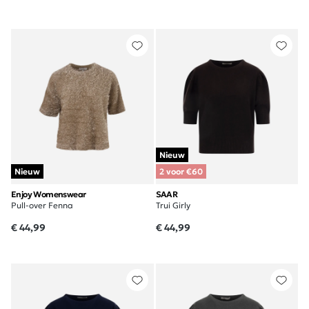
Nieuw
Nieuw
2 voor €60
Enjoy Womenswear
SAAR
Pull-over Fenna
Trui Girly
€ 44,99
€ 44,99