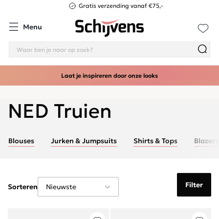
Gratis verzending vanaf €75,-
Menu
Laat je inspireren door onze looks
NED Truien
Blouses
Jurken & Jumpsuits
Shirts & Tops
Blazers
Filter
Sorteren