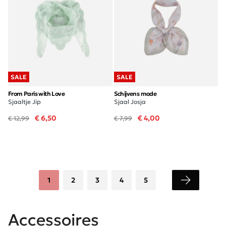
SALE
SALE
From Paris with Love
Schijvens mode
Sjaaltje Jip
Sjaal Josja
€ 6,50
€ 4,00
€ 12,99
€ 7,99
1
2
3
4
5
Accessoires