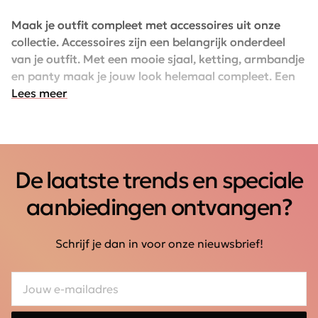
Maak je outfit compleet met accessoires uit onze
collectie. Accessoires zijn een belangrijk onderdeel
van je outfit. Met een mooie sjaal, ketting, armbandje
en panty maak je jouw look helemaal compleet. Een
goede tas is voor iedere vrouw onmisbaar en heel
Lees meer
persoonlijk, daarom shop je bij Schijvens mode een
ruime collectie met voor ieder wat wils.
De laatste trends en speciale
aanbiedingen ontvangen?
Schrijf je dan in voor onze nieuwsbrief!