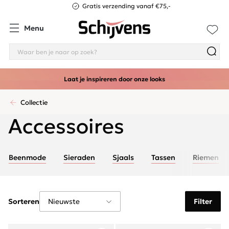
Gratis verzending vanaf €75,-
Menu
Laat je inspireren door onze looks
Collectie
Accessoires
Beenmode
Sieraden
Sjaals
Tassen
Riemen
Sorteren
Filter