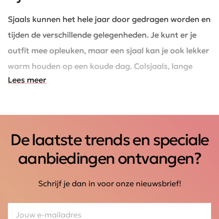
Sjaals kunnen het hele jaar door gedragen worden en
tijden de verschillende gelegenheden. Je kunt er je
outfit mee opleuken, maar een sjaal kan je ook lekker
warm houden op een koude dag. Colsjaals, lange
Lees meer
sjaals en gebreide sjaal vind je allemaal in onze
collectie.
De laatste trends en speciale
aanbiedingen ontvangen?
Schrijf je dan in voor onze nieuwsbrief!