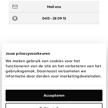
Mail ons
0413 - 28 09 15
Service
Jouw privacyvoorkeuren
We maken gebruik van cookies voor het
Wij zijn Schijvens mode
functioneren van de site en het verbeteren van het
gebruiksgemak. Daarnaast verzamelen we
informatie door derden voor marketingdoeleinden.
Accepteren
Algemene
Privacy &
Disclaimer
voorwaarden
Cookies