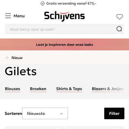
Gratis verzending vanaf €75,-
Menu
Laat je inspireren door onze looks
Nieuw
Gilets
Blouses
Broeken
Shirts & Tops
Blazers & Jasjes
Sorteren
Filter