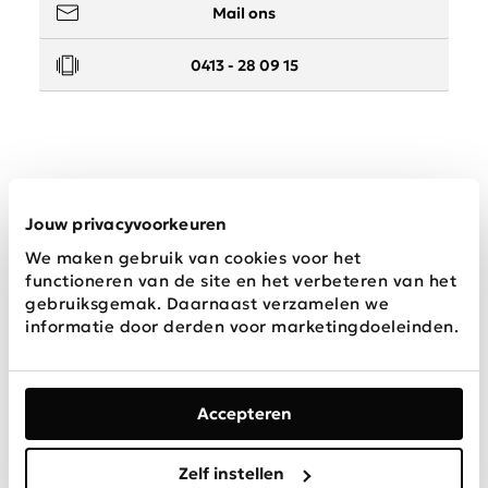
Mail ons
0413 - 28 09 15
Service
Jouw privacyvoorkeuren
We maken gebruik van cookies voor het
Wij zijn Schijvens mode
functioneren van de site en het verbeteren van het
gebruiksgemak. Daarnaast verzamelen we
informatie door derden voor marketingdoeleinden.
Accepteren
Algemene
Privacy &
Disclaimer
voorwaarden
Cookies
Zelf instellen