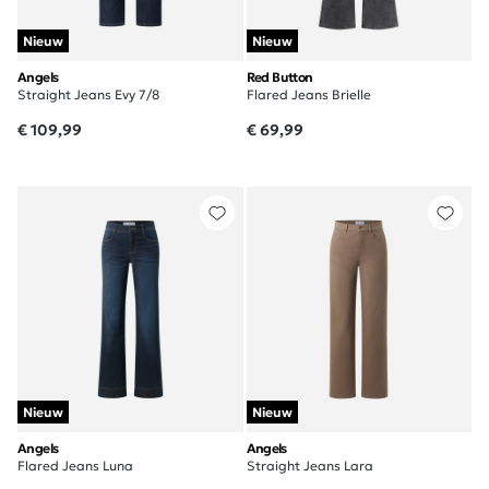
Nieuw
Nieuw
Angels
Red Button
Straight Jeans Evy 7/8
Flared Jeans Brielle
€ 109,99
€ 69,99
Nieuw
Nieuw
Angels
Angels
Flared Jeans Luna
Straight Jeans Lara