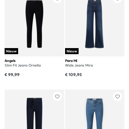
Nieuw
Nieuw
Angels
Para Mi
Slim Fit Jeans Ornella
Wide Jeans Mira
€ 99,99
€ 109,95