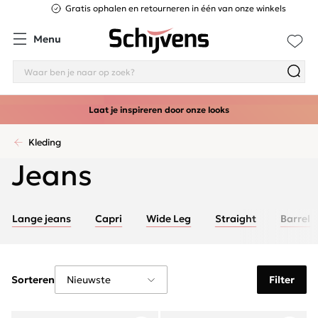
Gratis ophalen en retourneren in één van onze winkels
Menu
Laat je inspireren door onze looks
Kleding
Jeans
Lange jeans
Capri
Wide Leg
Straight
Barrel
Sorteren
Filter