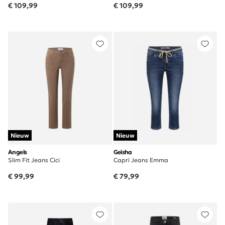
€ 109,99
€ 109,99
Nieuw
Nieuw
Angels
Geisha
Slim Fit Jeans Cici
Capri Jeans Emma
€ 99,99
€ 79,99