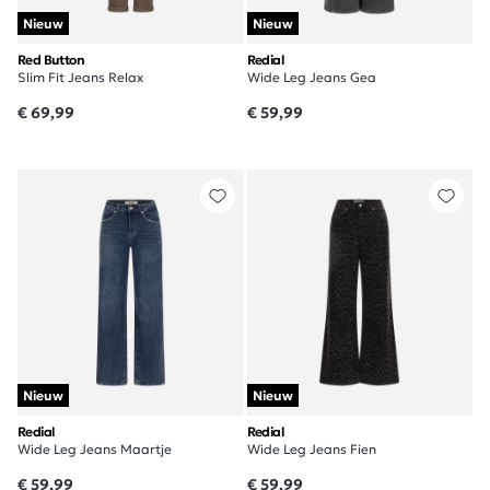
Nieuw
Nieuw
Red Button
Redial
Slim Fit Jeans Relax
Wide Leg Jeans Gea
€ 69,99
€ 59,99
Nieuw
Nieuw
Redial
Redial
Wide Leg Jeans Maartje
Wide Leg Jeans Fien
€ 59,99
€ 59,99