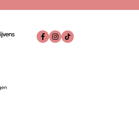
ijvens
gen