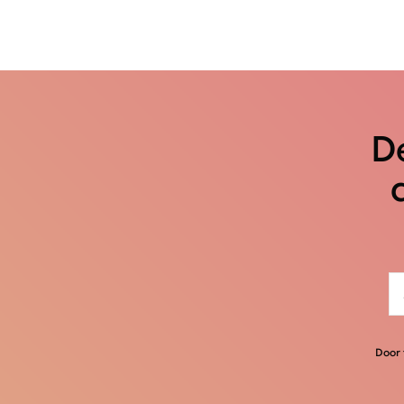
De
Door 