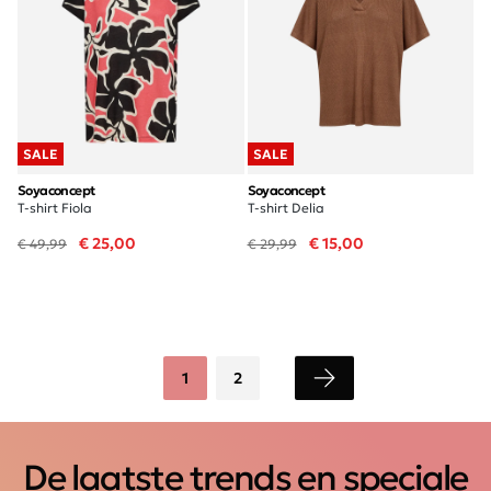
SALE
SALE
Soyaconcept
Soyaconcept
T-shirt Fiola
T-shirt Delia
€ 25,00
€ 15,00
€ 49,99
€ 29,99
1
2
De laatste trends en speciale