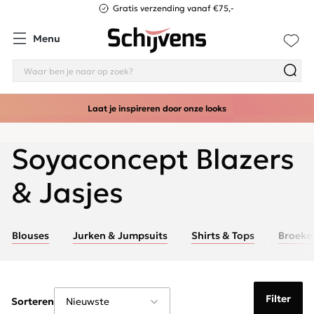
Gratis verzending vanaf €75,-
Menu
Laat je inspireren door onze looks
Soyaconcept Blazers
& Jasjes
Blouses
Jurken & Jumpsuits
Shirts & Tops
Broeke
Filter
Sorteren