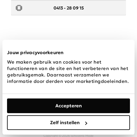
0413 - 28 09 15
Service
Jouw privacyvoorkeuren
We maken gebruik van cookies voor het
Wij zijn Schijvens mode
functioneren van de site en het verbeteren van het
gebruiksgemak. Daarnaast verzamelen we
informatie door derden voor marketingdoeleinden.
Accepteren
Algemene
Privacy &
Disclaimer
voorwaarden
Cookies
Zelf instellen
Copyright © 2026 Schijvens Mode