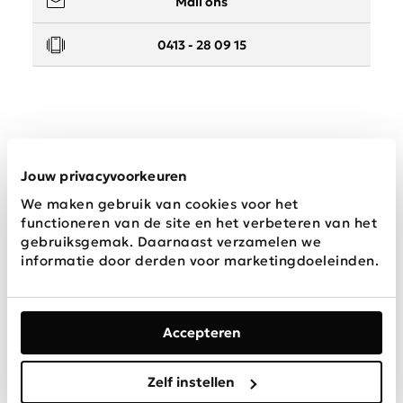
Mail ons
0413 - 28 09 15
Service
Jouw privacyvoorkeuren
We maken gebruik van cookies voor het
Wij zijn Schijvens mode
functioneren van de site en het verbeteren van het
gebruiksgemak. Daarnaast verzamelen we
informatie door derden voor marketingdoeleinden.
Accepteren
Algemene
Privacy &
Disclaimer
voorwaarden
Cookies
Zelf instellen