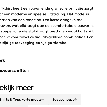
t T-shirt heeft een opvallende grafische print die zorgt
or een moderne en speelse uitstraling. Het model is
orzien van een ronde hals en korte aangeknipte
uwen, wat bijdraagt aan een comfortabele pasvorm.
 soepelvallende stof draagt prettig en maakt dit shirt
schikt voor zowel casual als geklede combinaties. Een
elzijdige toevoeging aan je garderobe.
rk
svoorschriften
yaconcept heeft een vrouwelijke collectie met
andinavische invloeden. De collectie heeft strakke
 graden wassen, niet in de droger
jnen, mooie kleuren en natuurlijke prints. Het merk is
ekijk meer
tra vrouwelijk met een stoere en casual touch.
Shirts & Tops korte mouw
Soyaconcept