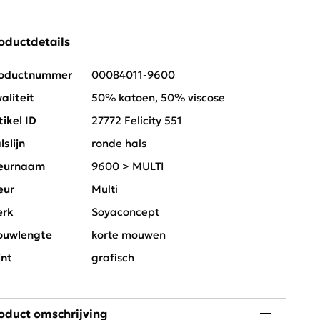
oductdetails
oductnummer
00084011-9600
aliteit
50% katoen, 50% viscose
tikel ID
27772 Felicity 551
lslijn
ronde hals
eurnaam
9600 > MULTI
eur
Multi
rk
Soyaconcept
uwlengte
korte mouwen
int
grafisch
oduct omschrijving