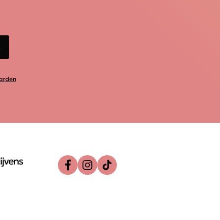
n
arden
ijvens