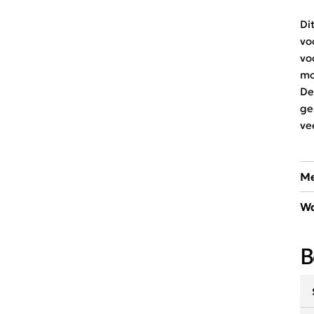
Di
vo
vo
mo
De
ge
ve
Me
Wa
So
Sc
30
li
B
ul