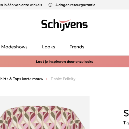
n in één van onze winkels
14 dagen retourgarantie
Modeshows
Looks
Trends
Laat je inspireren door onze looks
hirts & Tops korte mouw
T-shirt Felicity
S
T-s