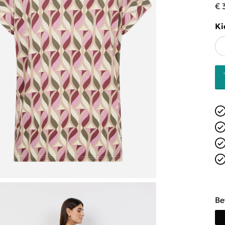
€ 
Ki
Be