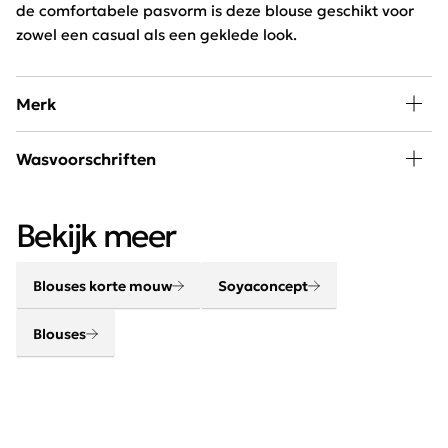
de comfortabele pasvorm is deze blouse geschikt voor
zowel een casual als een geklede look.
Merk
Soyaconcept heeft een vrouwelijke collectie met
Wasvoorschriften
Scandinavische invloeden. De collectie heeft strakke
lijnen, mooie kleuren en natuurlijke prints. Het merk is
30 graden wassen, niet in de droger
ultra vrouwelijk met een stoere en casual touch.
Bekijk meer
Blouses korte mouw
Soyaconcept
Blouses