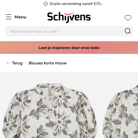
Gratis verzending vanaf €75,-
Menu
Laat je inspireren door onze looks
Terug
Blouses korte mouw