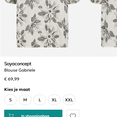
Soyaconcept
Blouse Gabriele
€ 69,99
Kies je maat
S
M
L
XL
XXL
In shoppingbag