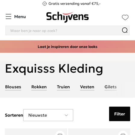
Gratis verzending vanaf €75,-
Menu
Laat je inspireren door onze looks
Exquisss Kleding
Blouses
Rokken
Truien
Vesten
Gilets
Filter
Sorteren