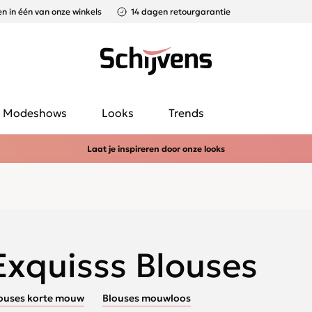
n in één van onze winkels
14 dagen retourgarantie
Modeshows
Looks
Trends
Laat je inspireren door onze looks
Exquisss Blouses
ouses korte mouw
Blouses mouwloos