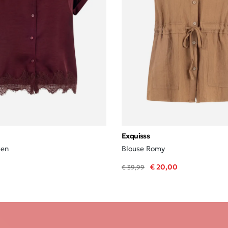
Exquisss
ten
Blouse Romy
€ 20,00
€ 39,99