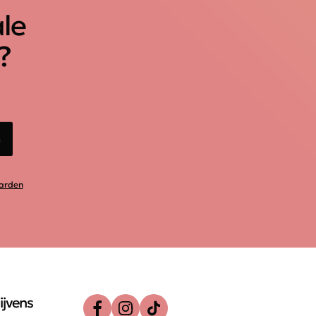
ale
?
n
arden
ijvens