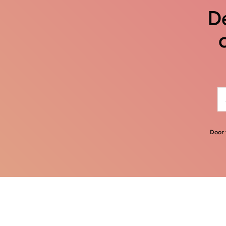
De
Door 