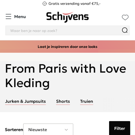
Gratis verzending vanaf €75,-
Menu
Laat je inspireren door onze looks
From Paris with Love
Kleding
Jurken & Jumpsuits
Shorts
Truien
Filter
Sorteren