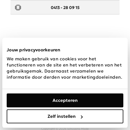
0413 - 28 09 15
Service
Jouw privacyvoorkeuren
We maken gebruik van cookies voor het
Wij zijn Schijvens mode
functioneren van de site en het verbeteren van het
gebruiksgemak. Daarnaast verzamelen we
informatie door derden voor marketingdoeleinden.
Accepteren
Algemene
Privacy &
Disclaimer
voorwaarden
Cookies
Zelf instellen
Copyright © 2026 Schijvens Mode