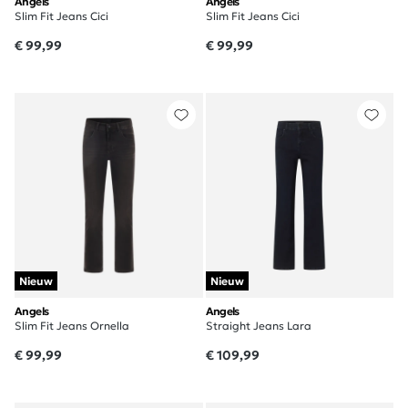
Angels
Angels
Slim Fit Jeans Cici
Slim Fit Jeans Cici
€ 99,99
€ 99,99
Nieuw
Nieuw
Angels
Angels
Slim Fit Jeans Ornella
Straight Jeans Lara
€ 99,99
€ 109,99