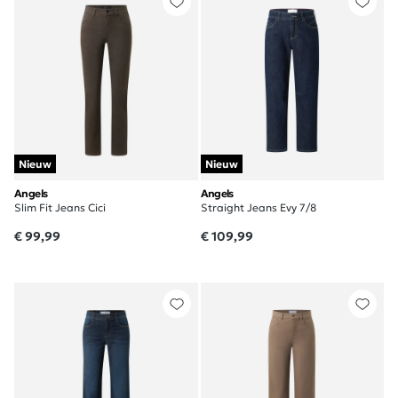
Nieuw
Nieuw
Angels
Angels
Slim Fit Jeans Cici
Straight Jeans Evy 7/8
€ 99,99
€ 109,99