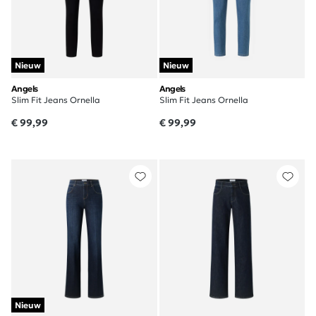
Nieuw
Nieuw
Angels
Angels
Slim Fit Jeans Ornella
Slim Fit Jeans Ornella
€ 99,99
€ 99,99
Nieuw