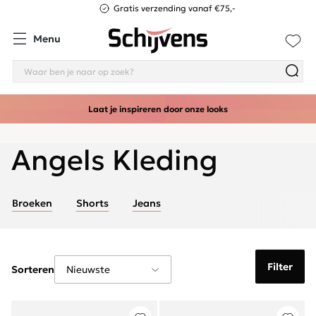
Gratis verzending vanaf €75,-
Menu
Laat je inspireren door onze looks
Angels Kleding
Broeken
Shorts
Jeans
Filter
Sorteren