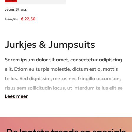
Jeans Strass
€ 22,50
€ 44,99
Jurkjes & Jumpsuits
Sorem ipsum dolor sit amet, consectetur adipiscing
elit. Etiam eu turpis molestie, dictum est a, mattis
tellus. Sed dignissim, metus nec fringilla accumsan,
risus sem sollicitudin lacus, ut interdum tellus elit sed
Lees meer
risus. Maecenas eget condimentum velit, sit amet
feugiat lectus. Class aptent taciti sociosqu ad litora
torquent per conubia nostra, per inceptos
himenaeos. Praesent auctor purus luctus enim