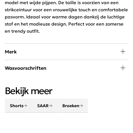
model met wijde pijpen. De taille is voorzien van een
strikceintuur voor een vrouwelijke touch en comfortabele
pasvorm. Ideaal voor warme dagen dankzij de luchtige
stof en het modieuze design. Perfect voor een zomerse
en trendy outfit.
Merk
A little piece of happiness kan iedere vrouw in haar
Wasvoorschriften
kledingkast gebruiken. SAAR is hip, jong en exclusief
verkrijgbaar bij Schijvens mode.
30 graden wassen, niet in de droger
Bekijk meer
Shorts
SAAR
Broeken