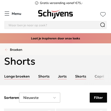
Gratis verzending vanaf €75,-
Menu
Laat je inspireren door onze looks
Broeken
Shorts
Lange broeken
Shorts
Jorts
Skorts
Capri
Sorteren
Filter