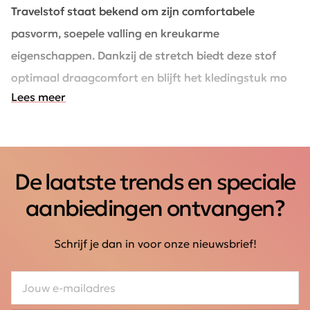
Travelstof staat bekend om zijn comfortabele
pasvorm, soepele valling en kreukarme
eigenschappen. Dankzij de stretch biedt deze stof
optimaal draagcomfort en blijft het kledingstuk mooi
Lees meer
in model. Perfect voor elke dag én onderweg.
De laatste trends en speciale
aanbiedingen ontvangen?
Schrijf je dan in voor onze nieuwsbrief!