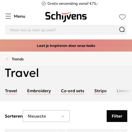
Gratis verzending vanaf €75,-
Menu
Laat je inspireren door onze looks
Trends
Travel
Travel
Embroidery
Co-ord sets
Stripe
Linnen
Sorteren
Filter