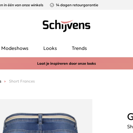
n in één van onze winkels
14 dagen retourgarantie
Modeshows
Looks
Trends
Laat je inspireren door onze looks
s
Short Frances
G
Sh