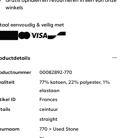
Gratis ophalen en retourneren in één van onze
winkels
taal eenvoudig & veilig met
oductdetails
oductnummer
00082892-770
aliteit
77% katoen, 22% polyester, 1%
elastaan
tikel ID
Frances
tails
ceintuur
t
straight
eurnaam
770 > Used Stone