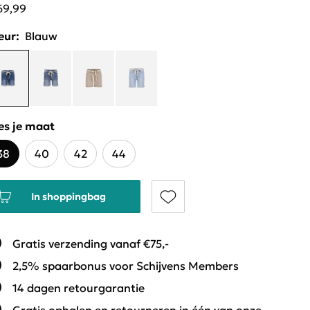
69,99
eur:
Blauw
es je maat
38
40
42
44
In shoppingbag
Gratis verzending vanaf €75,-
2,5% spaarbonus voor Schijvens Members
14 dagen retourgarantie