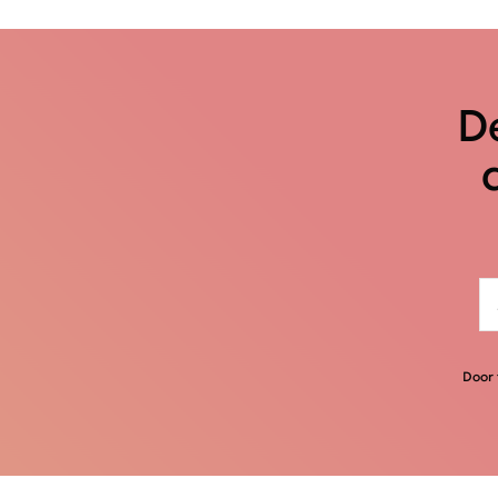
De
Door 