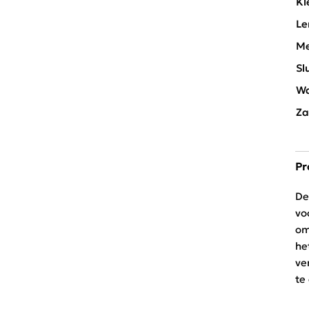
Kl
Le
Me
Sl
Wa
Za
Pr
De
vo
om
he
ve
te