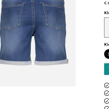
€ 
Kl
Ki