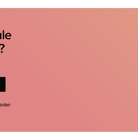
ale
?
n
arden