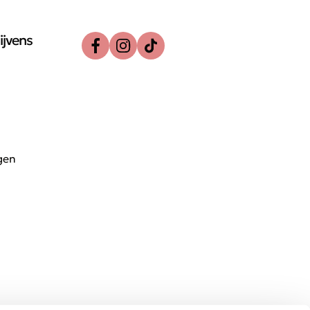
ijvens
gen