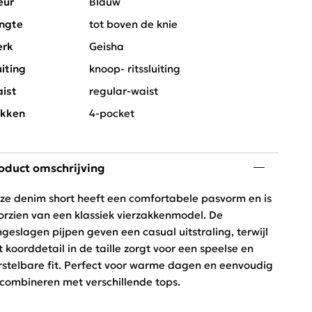
eur
Blauw
ngte
tot boven de knie
rk
Geisha
uiting
knoop- ritssluiting
ist
regular-waist
kken
4-pocket
oduct omschrijving
ze denim short heeft een comfortabele pasvorm en is
orzien van een klassiek vierzakkenmodel. De
geslagen pijpen geven een casual uitstraling, terwijl
t koorddetail in de taille zorgt voor een speelse en
rstelbare fit. Perfect voor warme dagen en eenvoudig
 combineren met verschillende tops.