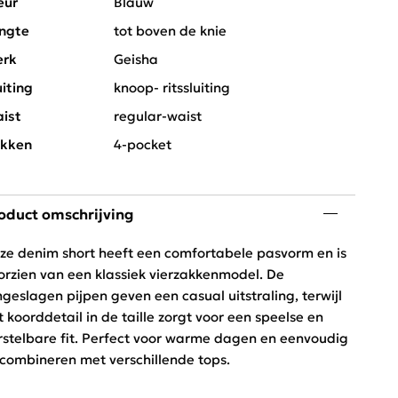
eur
Blauw
ngte
tot boven de knie
rk
Geisha
uiting
knoop- ritssluiting
ist
regular-waist
kken
4-pocket
oduct omschrijving
ze denim short heeft een comfortabele pasvorm en is
orzien van een klassiek vierzakkenmodel. De
geslagen pijpen geven een casual uitstraling, terwijl
t koorddetail in de taille zorgt voor een speelse en
rstelbare fit. Perfect voor warme dagen en eenvoudig
 combineren met verschillende tops.