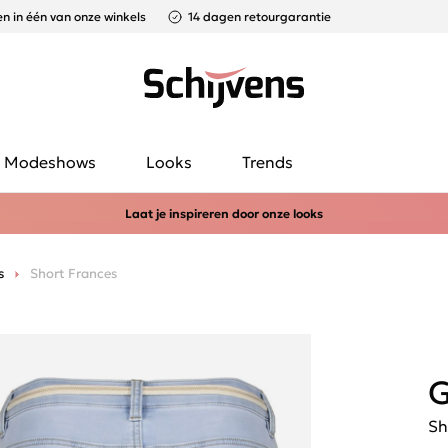
n in één van onze winkels
14 dagen retourgarantie
Modeshows
Looks
Trends
Laat je inspireren door onze looks
s
Short Frances
G
Sh