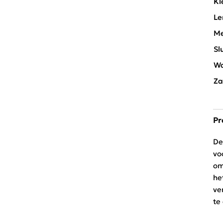
Kl
Le
Me
Sl
Wa
Za
Pr
De
vo
om
he
ve
te