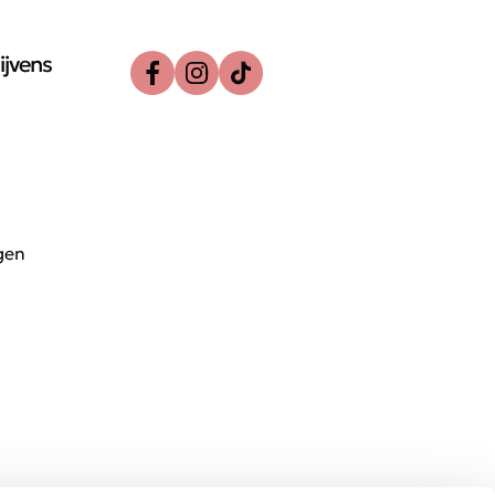
ijvens
gen