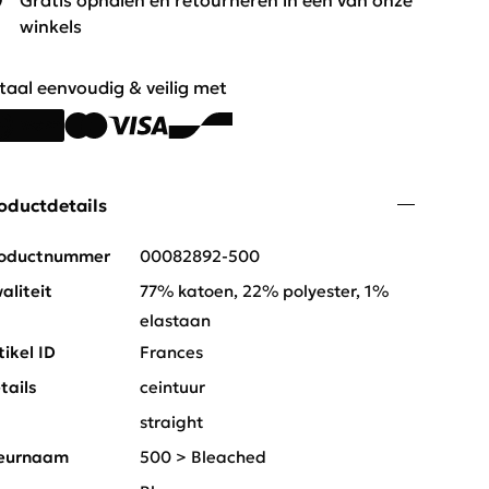
Gratis ophalen en retourneren in één van onze
winkels
taal eenvoudig & veilig met
oductdetails
oductnummer
00082892-500
aliteit
77% katoen, 22% polyester, 1%
elastaan
tikel ID
Frances
tails
ceintuur
t
straight
eurnaam
500 > Bleached