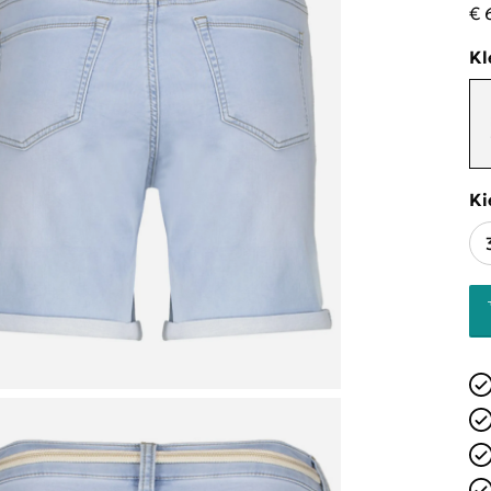
€ 
Kl
Ki