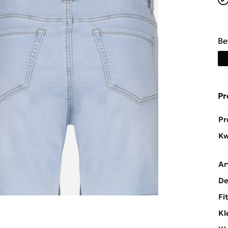
Be
Pr
Pr
Kw
Ar
De
Fi
Kl