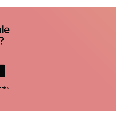
ale
?
n
arden