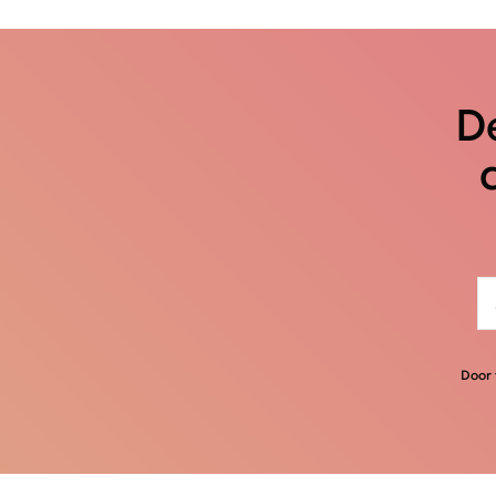
De
Door 