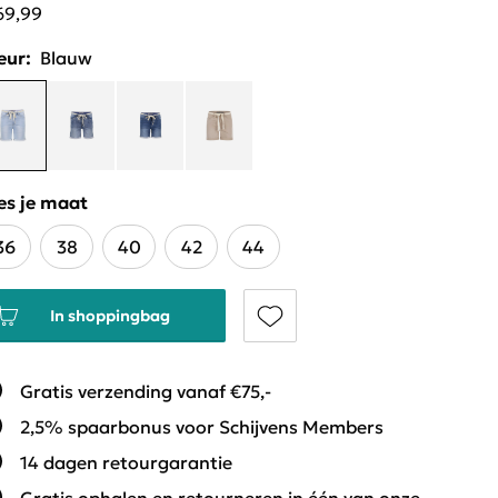
69,99
eur:
Blauw
es je maat
36
38
40
42
44
In shoppingbag
Gratis verzending vanaf €75,-
2,5% spaarbonus voor Schijvens Members
14 dagen retourgarantie