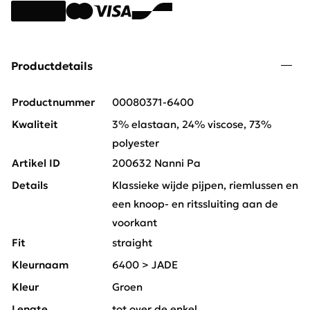
Productdetails
Productnummer
00080371-6400
Kwaliteit
3% elastaan, 24% viscose, 73%
polyester
Artikel ID
200632 Nanni Pa
Details
Klassieke wijde pijpen, riemlussen en
een knoop- en ritssluiting aan de
voorkant
Fit
straight
Kleurnaam
6400 > JADE
Kleur
Groen
Lengte
tot over de enkel