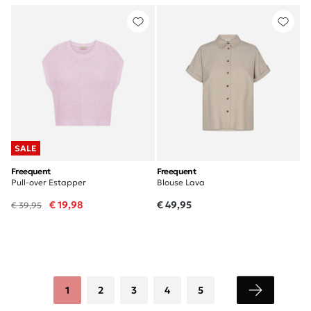
SALE
Freequent
Freequent
Pull-over Estapper
Blouse Lava
€ 19,98
€ 49,95
€ 39,95
1
2
3
4
5