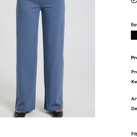
Be
Pr
Pr
Kw
Ar
De
Fi