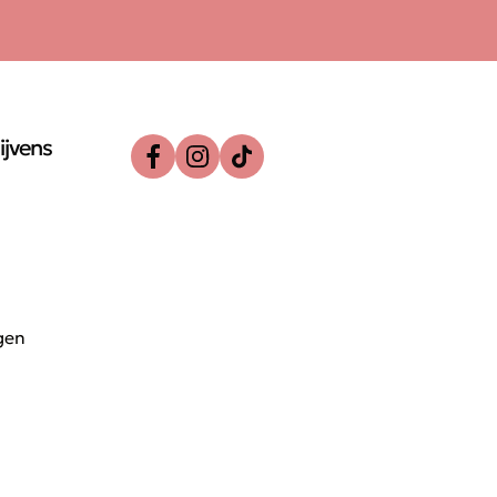
ijvens
gen