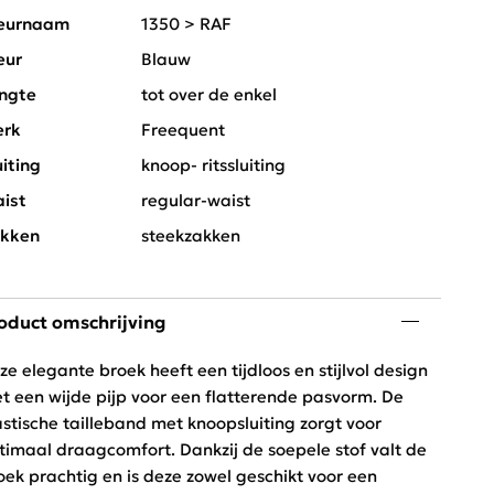
eurnaam
1350 > RAF
eur
Blauw
ngte
tot over de enkel
rk
Freequent
uiting
knoop- ritssluiting
ist
regular-waist
kken
steekzakken
oduct omschrijving
ze elegante broek heeft een tijdloos en stijlvol design
t een wijde pijp voor een flatterende pasvorm. De
astische tailleband met knoopsluiting zorgt voor
timaal draagcomfort. Dankzij de soepele stof valt de
oek prachtig en is deze zowel geschikt voor een