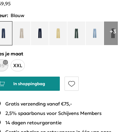
59,95
eur:
Blauw
+3
es je maat
XS
XXL
In shoppingbag
Gratis verzending vanaf €75,-
2,5% spaarbonus voor Schijvens Members
14 dagen retourgarantie