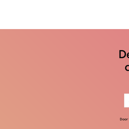
De
Door 