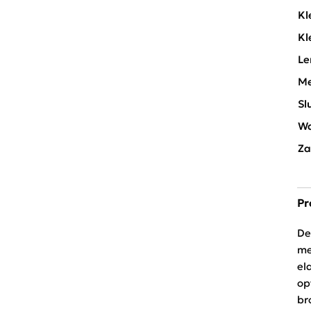
Kl
Kl
Le
Me
Sl
Wa
Za
Pr
De
me
el
op
br