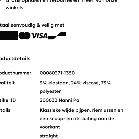
Gratis ophalen en retourneren in één van onze
winkels
taal eenvoudig & veilig met
oductdetails
oductnummer
00080371-1350
aliteit
3% elastaan, 24% viscose, 73%
polyester
tikel ID
200632 Nanni Pa
tails
Klassieke wijde pijpen, riemlussen en
een knoop- en ritssluiting aan de
voorkant
t
straight