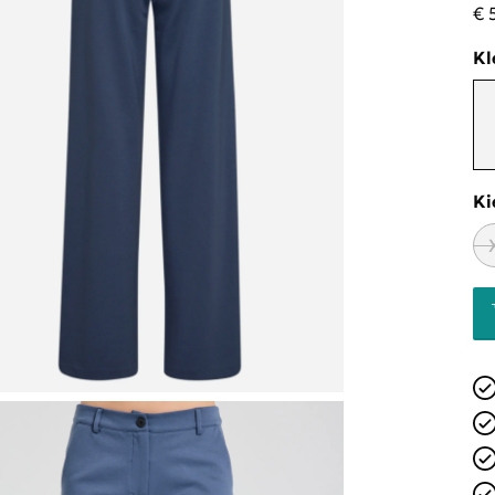
€ 
Kl
Ki