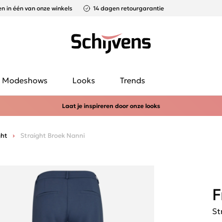
n in één van onze winkels
14 dagen retourgarantie
Modeshows
Looks
Trends
Laat je inspireren door onze looks
ght
Straight Broek Nanni
F
St