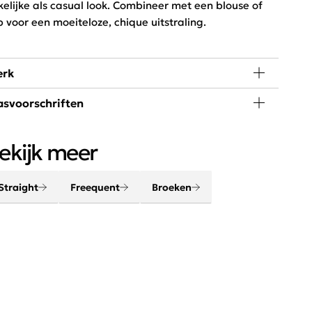
kelijke als casual look. Combineer met een blouse of
p voor een moeiteloze, chique uitstraling.
rk
svoorschriften
de, passie en creativiteit staan centraal bij
eequent. Het merk combineert een stoere look met een
 graden wassen, niet in de droger
nimalistische twist. Het Scandinavische merk is chique,
ekijk meer
egant, stoer en helemaal van deze tijd.
Straight
Freequent
Broeken