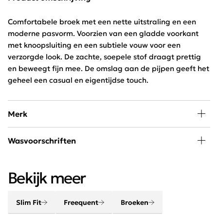
Comfortabele broek met een nette uitstraling en een
moderne pasvorm. Voorzien van een gladde voorkant
met knoopsluiting en een subtiele vouw voor een
verzorgde look. De zachte, soepele stof draagt prettig
en beweegt fijn mee. De omslag aan de pijpen geeft het
geheel een casual en eigentijdse touch.
Merk
Mode, passie en creativiteit staan centraal bij
Wasvoorschriften
Freequent. Het merk combineert een stoere look met
een minimalistische twist. Het Scandinavische merk is
Wassen 30 graden beperkt programma, niet drogen en
chique, elegant, stoer en helemaal van deze tijd.
Bekijk meer
niet bleken
Slim Fit
Freequent
Broeken