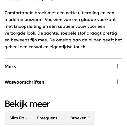
Comfortabele broek met een nette uitstraling en een
moderne pasvorm. Voorzien van een gladde voorkant
met knoopsluiting en een subtiele vouw voor een
verzorgde look. De zachte, soepele stof draagt prettig
en beweegt fijn mee. De omslag aan de pijpen geeft het
geheel een casual en eigentijdse touch.
Merk
Mode, passie en creativiteit staan centraal bij
Wasvoorschriften
Freequent. Het merk combineert een stoere look met
een minimalistische twist. Het Scandinavische merk is
Wassen 30 graden beperkt programma, niet drogen en
chique, elegant, stoer en helemaal van deze tijd.
Bekijk meer
niet bleken
Slim Fit
Freequent
Broeken