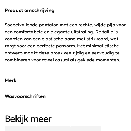
Product omschrijving
Soepelvallende pantalon met een rechte, wijde pijp voor
een comfortabele en elegante uitstraling. De taille is
voorzien van een elastische band met strikkoord, wat
zorgt voor een perfecte pasvorm. Het minimalistische
ontwerp maakt deze broek veelzijdig en eenvoudig te
combineren voor zowel casual als geklede momenten.
Merk
Mode, passie en creativiteit staan centraal bij
Wasvoorschriften
Freequent. Het merk combineert een stoere look met
een minimalistische twist. Het Scandinavische merk is
30 graden wassen, niet in de droger
chique, elegant, stoer en helemaal van deze tijd.
Bekijk meer