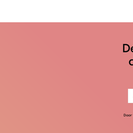
De
Door 