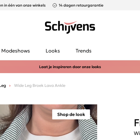
n in één van onze winkels
14 dagen retourgarantie
Modeshows
Looks
Trends
Laat je inspireren door onze looks
Leg
Wide Leg Broek Lava Ankle
Shop de look
F
Wi