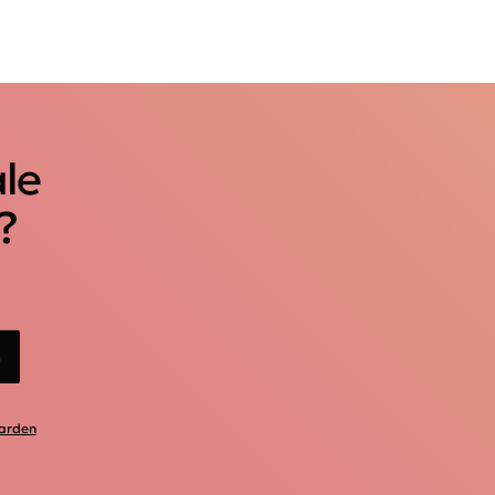
ale
?
n
arden