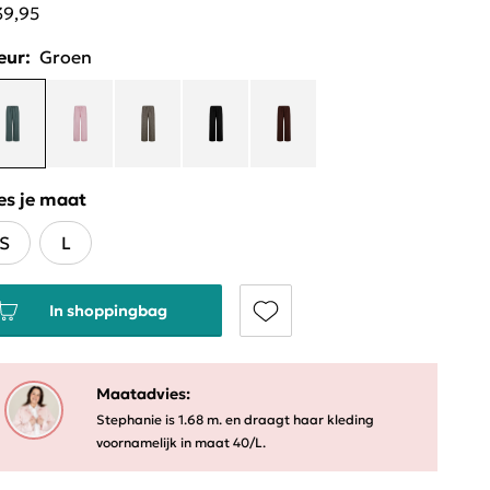
39,95
eur:
Groen
es je maat
S
L
In shoppingbag
Maatadvies:
Stephanie is 1.68 m. en draagt haar kleding
voornamelijk in maat 40/L.