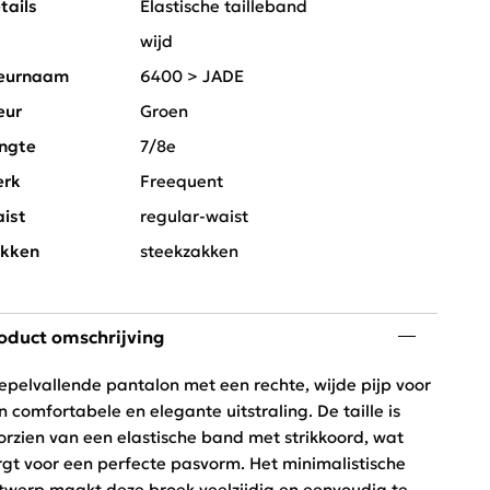
tails
Elastische tailleband
t
wijd
eurnaam
6400 > JADE
eur
Groen
ngte
7/8e
rk
Freequent
ist
regular-waist
kken
steekzakken
oduct omschrijving
epelvallende pantalon met een rechte, wijde pijp voor
n comfortabele en elegante uitstraling. De taille is
orzien van een elastische band met strikkoord, wat
rgt voor een perfecte pasvorm. Het minimalistische
twerp maakt deze broek veelzijdig en eenvoudig te