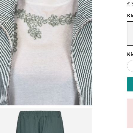
€ 
Kl
Ki