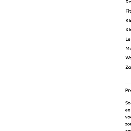
De
Fi
Kl
Kl
Le
Me
Wa
Za
Pr
So
ee
vo
zo
on