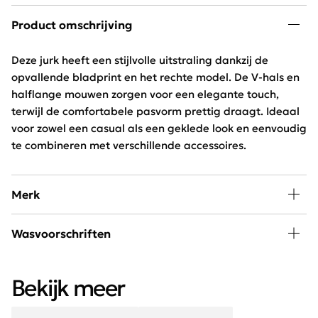
Product omschrijving
Deze jurk heeft een stijlvolle uitstraling dankzij de
opvallende bladprint en het rechte model. De V-hals en
halflange mouwen zorgen voor een elegante touch,
terwijl de comfortabele pasvorm prettig draagt. Ideaal
voor zowel een casual als een geklede look en eenvoudig
te combineren met verschillende accessoires.
Merk
FOS Fashion is een trendy, Nederlands modelabel.
Wasvoorschriften
Dankzij de perfecte pasvorm en mooie stoffen zijn de
kledingstukken van FOS Fashion geschikt voor ieder
30 graden wassen, niet in de droger
lichaamstypen.
Bekijk meer