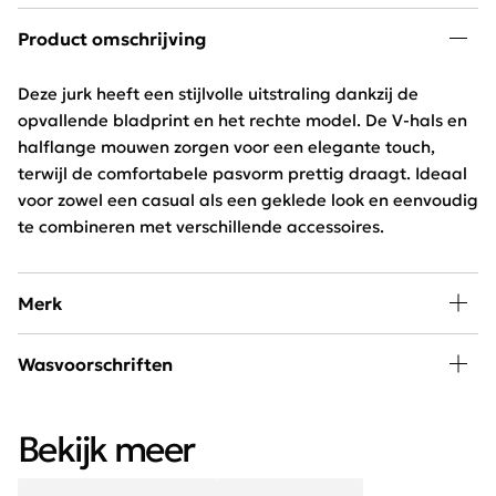
Product omschrijving
Deze jurk heeft een stijlvolle uitstraling dankzij de
opvallende bladprint en het rechte model. De V-hals en
halflange mouwen zorgen voor een elegante touch,
terwijl de comfortabele pasvorm prettig draagt. Ideaal
voor zowel een casual als een geklede look en eenvoudig
te combineren met verschillende accessoires.
Merk
FOS Fashion is een trendy, Nederlands modelabel.
Wasvoorschriften
Dankzij de perfecte pasvorm en mooie stoffen zijn de
kledingstukken van FOS Fashion geschikt voor ieder
30 graden wassen, niet in de droger
lichaamstypen.
Bekijk meer