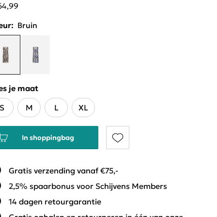
64,99
eur:
Bruin
es je maat
S
M
L
XL
In shoppingbag
Gratis verzending vanaf €75,-
2,5% spaarbonus voor Schijvens Members
14 dagen retourgarantie