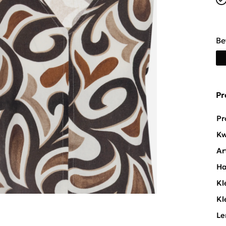
Be
Pr
Pr
Kw
Ar
Ha
Kl
Kl
Le