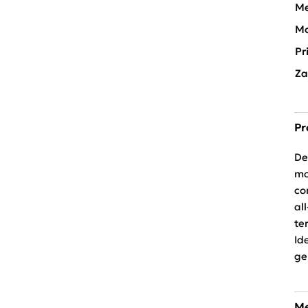
Me
Mo
Pr
Za
Pr
De
mo
co
al
te
Id
ge
Me