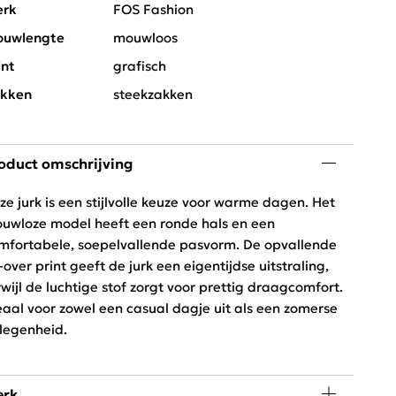
rk
FOS Fashion
uwlengte
mouwloos
int
grafisch
kken
steekzakken
oduct omschrijving
ze jurk is een stijlvolle keuze voor warme dagen. Het
uwloze model heeft een ronde hals en een
mfortabele, soepelvallende pasvorm. De opvallende
l-over print geeft de jurk een eigentijdse uitstraling,
rwijl de luchtige stof zorgt voor prettig draagcomfort.
eaal voor zowel een casual dagje uit als een zomerse
legenheid.
rk