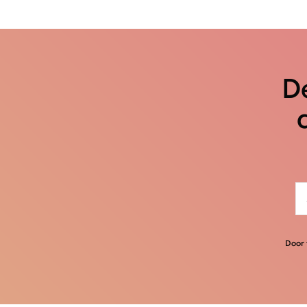
De
Door 