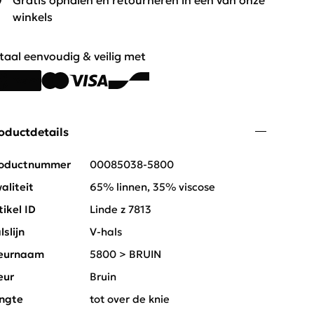
Gratis ophalen en retourneren in één van onze
winkels
taal eenvoudig & veilig met
oductdetails
oductnummer
00085038-5800
aliteit
65% linnen, 35% viscose
tikel ID
Linde z 7813
lslijn
V-hals
eurnaam
5800 > BRUIN
eur
Bruin
ngte
tot over de knie