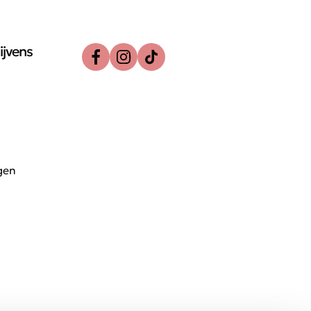
ijvens
gen