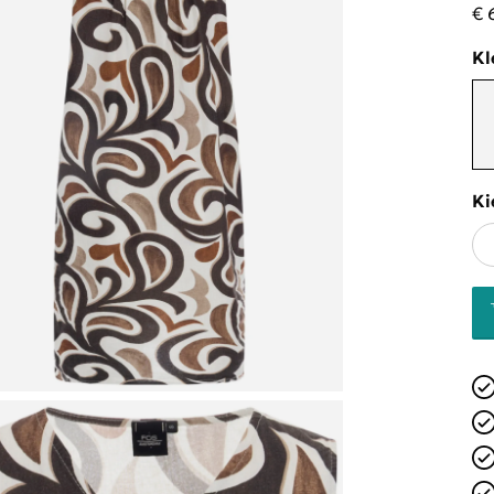
€ 
Kl
Ki