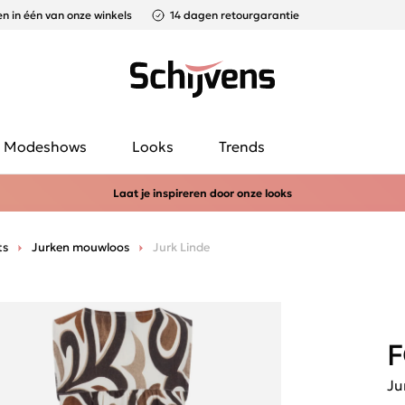
n in één van onze winkels
14 dagen retourgarantie
Modeshows
Looks
Trends
Laat je inspireren door onze looks
ts
Jurken mouwloos
Jurk Linde
F
Ju