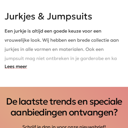
Jurkjes & Jumpsuits
Een jurkje is altijd een goede keuze voor een
vrouwelijke look. Wij hebben een brede collectie aan
jurkjes in alle vormen en materialen. Ook een
jumpsuit mag niet ontbreken in je garderobe en kan
Lees meer
tijdens vele gelegenheden gedragen worden. Shop de
mooiste jurkjes en jumpsuits van onder andere
Geisha, Enjoy womenswear, FOS fashion en
Soyaconcept.
De laatste trends en speciale
aanbiedingen ontvangen?
Schrijf je dan in voor onze nieuwsbrief!