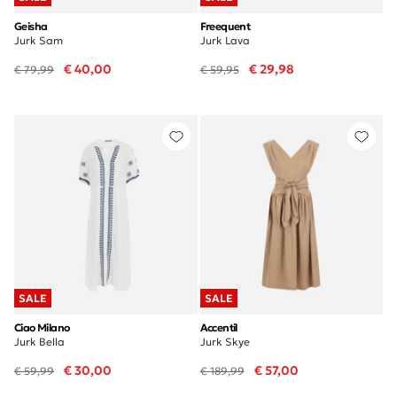
Geisha
Freequent
Jurk Sam
Jurk Lava
€ 40,00
€ 29,98
€ 79,99
€ 59,95
SALE
SALE
Ciao Milano
Accentil
Jurk Bella
Jurk Skye
€ 30,00
€ 57,00
€ 59,99
€ 189,99