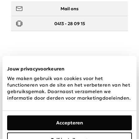
Mail ons
0413 - 28 09 15
Service
Jouw privacyvoorkeuren
We maken gebruik van cookies voor het
Wij zijn Schijvens mode
functioneren van de site en het verbeteren van het
gebruiksgemak. Daarnaast verzamelen we
informatie door derden voor marketingdoeleinden.
Accepteren
Algemene
Privacy &
Disclaimer
voorwaarden
Cookies