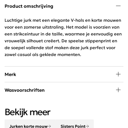
Product omschrijving
Luchtige jurk met een elegante V-hals en korte mouwen
voor een zomerse uitstraling. Het model is voorzien van
een strikceintuur in de taille, waarmee je eenvoudig een
vrouwelijk silhouet creëert. De speelse stippenprint en
de soepel vallende stof maken deze jurk perfect voor
zowel casual als geklede momenten.
Merk
Sisters Point straalt fun en fashion uit. Bekijk onze Sisters
Wasvoorschriften
Point collectie en shop de nieuwste musthaves voor in
uw garderobe.
30 graden wassen, niet in de droger
Bekijk meer
Jurken korte mouw
Sisters Point