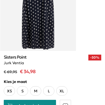
Sisters Point
-50%
Jurk Ventia
€ 34,98
€ 69,95
Kies je maat
XS
S
M
L
XL