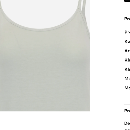
Pr
Pr
Kw
Ar
Kl
Kl
Me
Mo
Pr
De