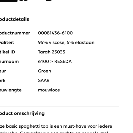
oductdetails
oductnummer
00081436-6100
aliteit
95% viscose, 5% elastaan
tikel ID
Tarah 25035
eurnaam
6100 > RESEDA
eur
Groen
rk
SAAR
uwlengte
mouwloos
oduct omschrijving
ze basic spaghetti top is een must-have voor iedere