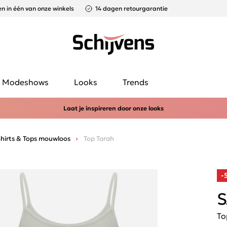
n in één van onze winkels
14 dagen retourgarantie
Modeshows
Looks
Trends
Laat je inspireren door onze looks
hirts & Tops mouwloos
Top Tarah
-
S
To