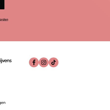
n
arden
ijvens
gen