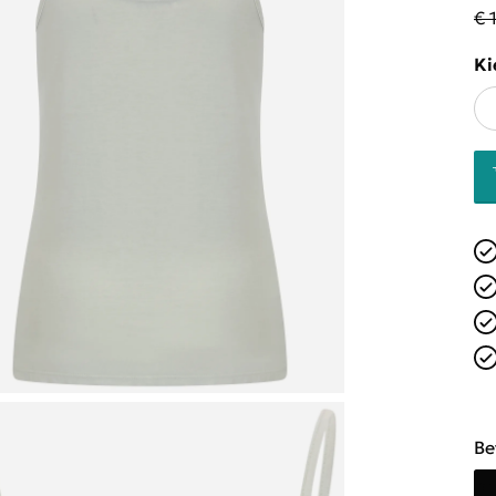
€ 
Ki
Be