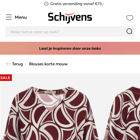
Gratis verzending vanaf €75,-
Menu
Laat je inspireren door onze looks
Terug
Blouses korte mouw
SALE