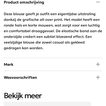
Product omschrijving
Deze blouse geeft je outfit een eigentijdse uitstraling
dankzij de grafische all-over print. Het model heeft een
ronde hals en korte mouwen, wat zorgt voor een luchtig
en comfortabel draaggevoel. De elastische band aan de
onderzijde creëert een subtiel bloezend effect. Een
veelzijdige blouse die zowel casual als gekleed
gedragen kan worden.
Merk
A little piece of happiness kan iedere vrouw in haar
Wasvoorschriften
kledingkast gebruiken. SAAR is hip, jong en exclusief
verkrijgbaar bij Schijvens mode.
30 graden wassen, niet in de droger
Bekijk meer