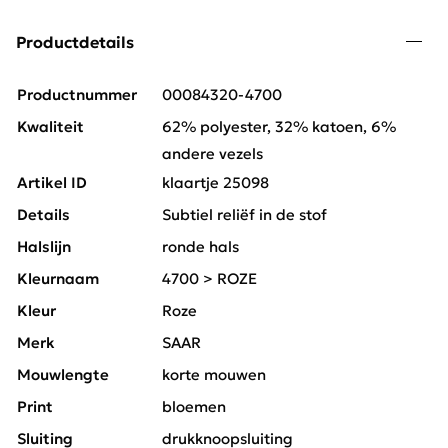
Productdetails
Productnummer
00084320-4700
Kwaliteit
62% polyester, 32% katoen, 6%
andere vezels
Artikel ID
klaartje 25098
Details
Subtiel reliëf in de stof
Halslijn
ronde hals
Kleurnaam
4700 > ROZE
Kleur
Roze
Merk
SAAR
Mouwlengte
korte mouwen
Print
bloemen
Sluiting
drukknoopsluiting