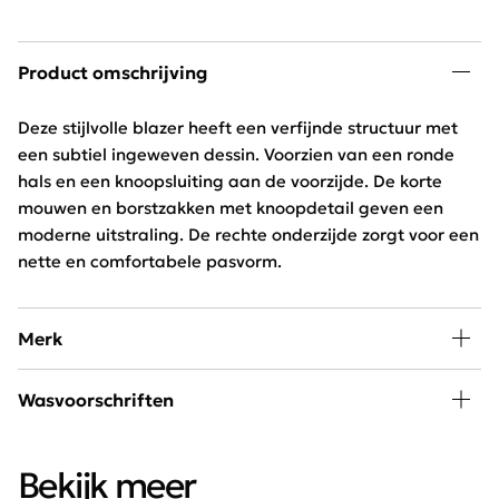
Product omschrijving
Deze stijlvolle blazer heeft een verfijnde structuur met
een subtiel ingeweven dessin. Voorzien van een ronde
hals en een knoopsluiting aan de voorzijde. De korte
mouwen en borstzakken met knoopdetail geven een
moderne uitstraling. De rechte onderzijde zorgt voor een
nette en comfortabele pasvorm.
Merk
A little piece of happiness kan iedere vrouw in haar
Wasvoorschriften
kledingkast gebruiken. SAAR is hip, jong en exclusief
verkrijgbaar bij Schijvens mode.
30 graden wassen, niet in de droger
Bekijk meer