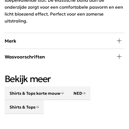
soepelvallende stof. De elastische band aan de
onderzijde zorgt voor een comfortabele pasvorm en een
licht bloezend effect. Perfect voor een zomerse
uitstraling.
Merk
NED International staat voor modieus, comfortabel,
Wasvoorschriften
stijlvol en draagbaar. De collectie van NED staat bekend
om de bijzondere en kleurrijke prints. Door de
30 graden wassen, niet in de droger
Nederlandse oorsprong weet dit merk de juiste pasvorm
Bekijk meer
te brengen en zo het ultieme draagcomfort te
garanderen.
Shirts & Tops korte mouw
NED
Shirts & Tops