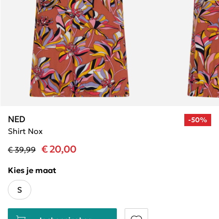
NED
-50%
Shirt Nox
€ 20,00
€ 39,99
Kies je maat
S