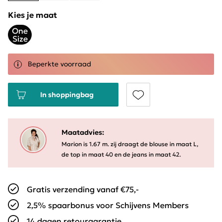
Kies je maat
One
Size
Beperkte voorraad
In shoppingbag
Maatadvies:
Marion is 1.67 m. zij draagt de blouse in maat L,
de top in maat 40 en de jeans in maat 42.
Gratis verzending vanaf €75,-
2,5% spaarbonus voor Schijvens Members
14 dagen retourgarantie