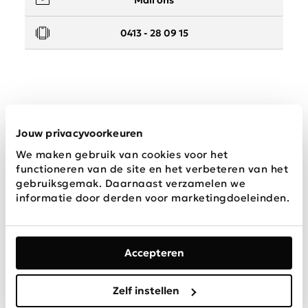
0413 - 28 09 15
Service
Jouw privacyvoorkeuren
We maken gebruik van cookies voor het
Wij zijn Schijvens mode
functioneren van de site en het verbeteren van het
gebruiksgemak. Daarnaast verzamelen we
informatie door derden voor marketingdoeleinden.
Accepteren
Algemene
Privacy &
Disclaimer
voorwaarden
Cookies
Zelf instellen