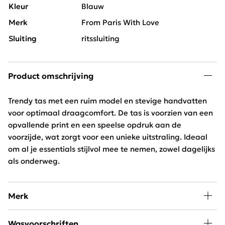
Kleur
Blauw
Merk
From Paris With Love
Sluiting
ritssluiting
Product omschrijving
Trendy tas met een ruim model en stevige handvatten
voor optimaal draagcomfort. De tas is voorzien van een
opvallende print en een speelse opdruk aan de
voorzijde, wat zorgt voor een unieke uitstraling. Ideaal
om al je essentials stijlvol mee te nemen, zowel dagelijks
als onderweg.
Merk
De nieuwste musthaves halen wij direct uit Parijs. Deze
Wasvoorschriften