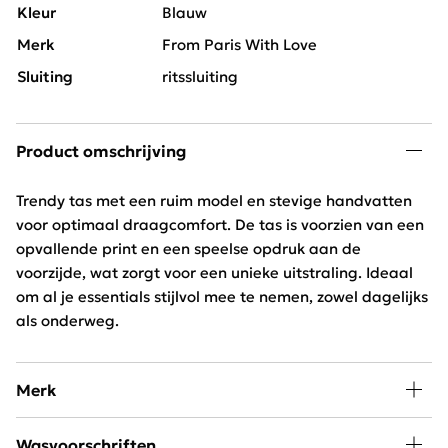
Kleur
Blauw
Merk
From Paris With Love
Sluiting
ritssluiting
Product omschrijving
Trendy tas met een ruim model en stevige handvatten
voor optimaal draagcomfort. De tas is voorzien van een
opvallende print en een speelse opdruk aan de
voorzijde, wat zorgt voor een unieke uitstraling. Ideaal
om al je essentials stijlvol mee te nemen, zowel dagelijks
als onderweg.
Merk
De nieuwste musthaves halen wij direct uit Parijs. Deze
Wasvoorschriften