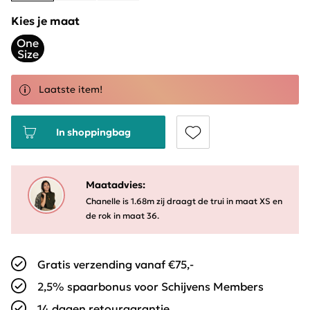
Kies je maat
One
Size
Laatste item!
In shoppingbag
Maatadvies:
Chanelle is 1.68m zij draagt de trui in maat XS en
de rok in maat 36.
Gratis verzending vanaf €75,-
2,5% spaarbonus voor Schijvens Members
14 dagen retourgarantie