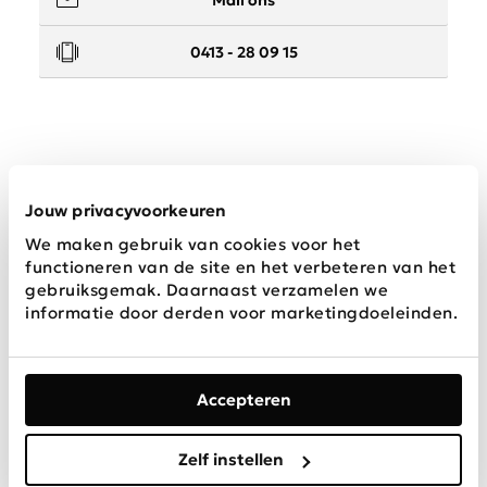
0413 - 28 09 15
Service
Jouw privacyvoorkeuren
We maken gebruik van cookies voor het
Wij zijn Schijvens mode
functioneren van de site en het verbeteren van het
gebruiksgemak. Daarnaast verzamelen we
informatie door derden voor marketingdoeleinden.
Accepteren
Algemene
Privacy &
Disclaimer
voorwaarden
Cookies
Zelf instellen