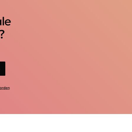
ale
?
n
arden