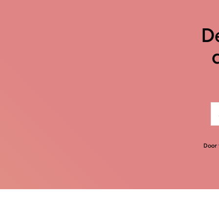
De
Door 