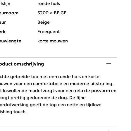
lslijn
ronde hals
eurnaam
5200 > BEIGE
eur
Beige
rk
Freequent
uwlengte
korte mouwen
oduct omschrijving
chte gebreide top met een ronde hals en korte
uwen voor een comfortabele en moderne uitstraling.
t losvallende model zorgt voor een relaxte pasvorm en
aagt prettig gedurende de dag. De fijne
ordafwerking geeft de top een nette en tijdloze
nishing touch.