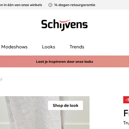
n in één van onze winkels
14 dagen retourgarantie
Modeshows
Looks
Trends
Laat je inspireren door onze looks
ky
-
Shop de look
F
Tr