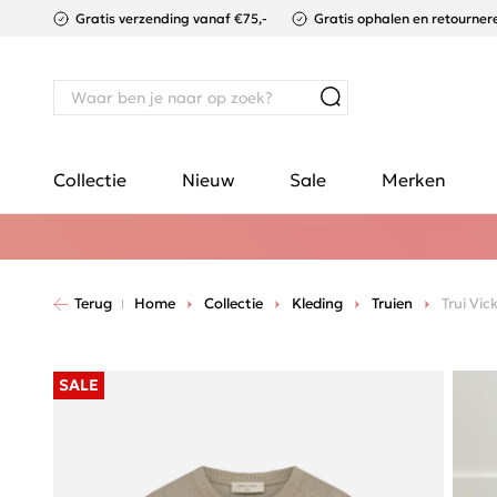
Gratis verzending vanaf €75,-
Gratis ophalen en retournere
Collectie
Nieuw
Sale
Merken
Terug
Home
Collectie
Kleding
Truien
Trui Vic
SALE