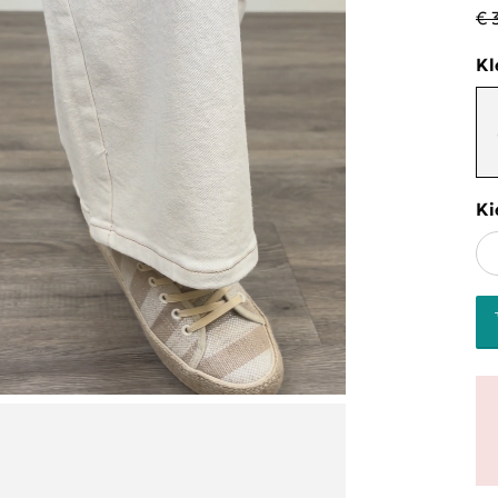
€ 
Kl
Ki