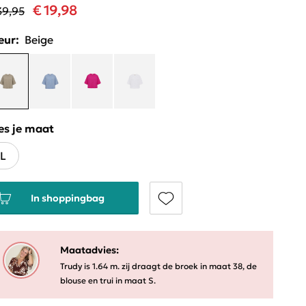
€ 19,98
39,95
eur:
Beige
es je maat
L
In shoppingbag
Maatadvies:
Trudy is 1.64 m. zij draagt de broek in maat 38, de
blouse en trui in maat S.