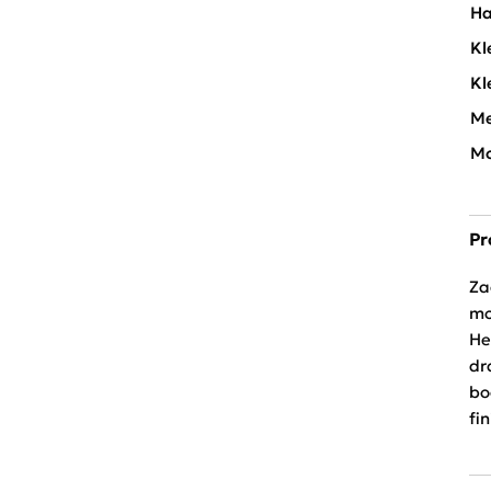
Ha
Kl
Kl
Me
Mo
Pr
Za
mo
He
dr
bo
fi