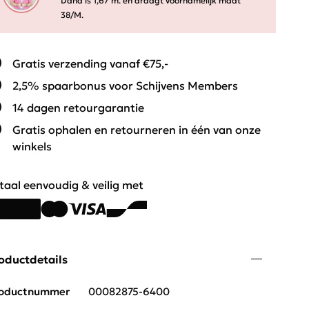
Dana is 1,67 m. en draagt voornamelijk maat
38/M.
Gratis verzending vanaf €75,-
2,5% spaarbonus voor Schijvens Members
14 dagen retourgarantie
Gratis ophalen en retourneren in één van onze
winkels
taal eenvoudig & veilig met
oductdetails
oductnummer
00082875-6400