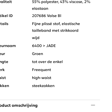
aliteit
55% polyester, 43% viscose, 2%
elastaan
tikel ID
207686 Valse Bl
tails
Fijne plissé stof, elastische
tailleband met strikkoord
t
wijd
eurnaam
6400 > JADE
eur
Groen
ngte
tot over de enkel
rk
Freequent
ist
high-waist
kken
steekzakken
oduct omschrijving