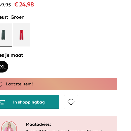
€ 24,98
49,95
eur:
Groen
es je maat
XL
Laatste item!
In shoppingbag
Maatadvies: