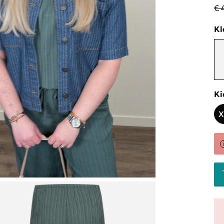
€ 
Kl
Ki
X