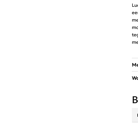
Lu
ee
me
mo
te
me
Me
Wa
Mo
Fr
30
mi
B
el