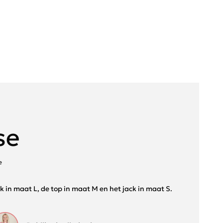
se
e
ek in maat L, de top in maat M en het jack in maat S.