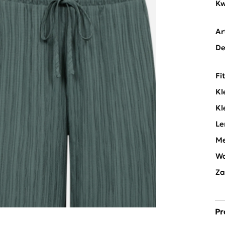
Kw
Ar
De
Fi
Kl
Kl
Le
Me
Wa
Za
Pr