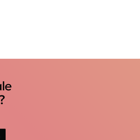
ale
?
n