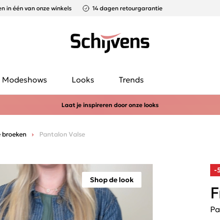
n in één van onze winkels
14 dagen retourgarantie
Modeshows
Looks
Trends
Laat je inspireren door onze looks
 broeken
Pantalon Valse
-
Shop de look
F
Pa