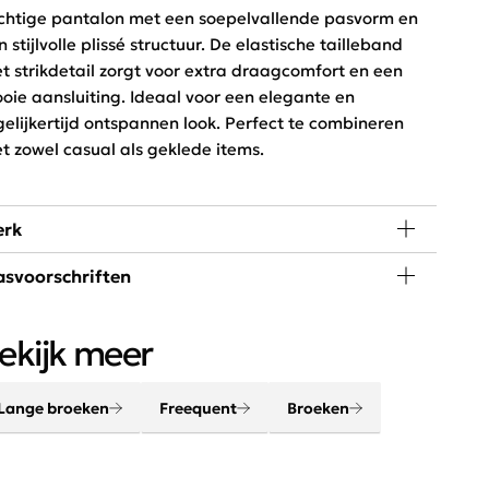
chtige pantalon met een soepelvallende pasvorm en
n stijlvolle plissé structuur. De elastische tailleband
t strikdetail zorgt voor extra draagcomfort en een
oie aansluiting. Ideaal voor een elegante en
gelijkertijd ontspannen look. Perfect te combineren
t zowel casual als geklede items.
rk
svoorschriften
de, passie en creativiteit staan centraal bij
eequent. Het merk combineert een stoere look met een
 graden wassen, niet in de droger
nimalistische twist. Het Scandinavische merk is chique,
ekijk meer
egant, stoer en helemaal van deze tijd.
Lange broeken
Freequent
Broeken