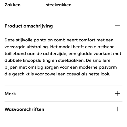
Zakken
steekzakken
Product omschrijving
Deze stijlvolle pantalon combineert comfort met een
verzorgde uitstraling. Het model heeft een elastische
tailleband aan de achterzijde, een gladde voorkant met
dubbele knoopsluiting en steekzakken. De smallere
pijpen met omslag zorgen voor een moderne pasvorm
die geschikt is voor zowel een casual als nette look.
Merk
Mode, passie en creativiteit staan centraal bij
Wasvoorschriften
Freequent. Het merk combineert een stoere look met
een minimalistische twist. Het Scandinavische merk is
30 graden wassen, niet in de droger