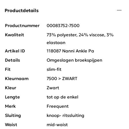
Productdetails
Productnummer
00083752-7500
Kwaliteit
73% polyester, 24% viscose, 3%
elastaan
Artikel ID
118087 Nanni Ankle Pa
Details
Omgeslagen broekspijpen
Fit
slim-fit
Kleurnaam
7500 > ZWART
Kleur
Zwart
Lengte
tot op de enkel
Merk
Freequent
Sluiting
knoop- ritssluiting
Waist
mid-waist