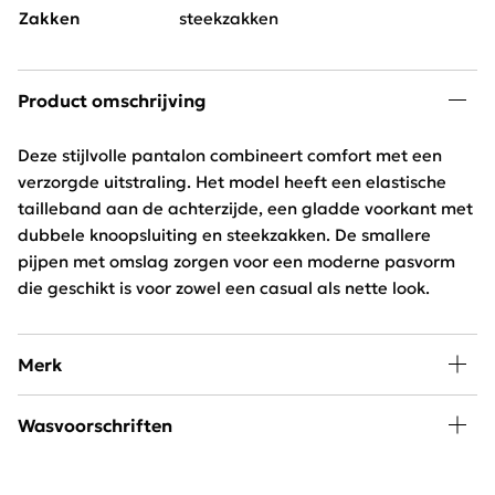
Zakken
steekzakken
Product omschrijving
Deze stijlvolle pantalon combineert comfort met een
verzorgde uitstraling. Het model heeft een elastische
tailleband aan de achterzijde, een gladde voorkant met
dubbele knoopsluiting en steekzakken. De smallere
pijpen met omslag zorgen voor een moderne pasvorm
die geschikt is voor zowel een casual als nette look.
Merk
Mode, passie en creativiteit staan centraal bij
Wasvoorschriften
Freequent. Het merk combineert een stoere look met
een minimalistische twist. Het Scandinavische merk is
30 graden wassen, niet in de droger